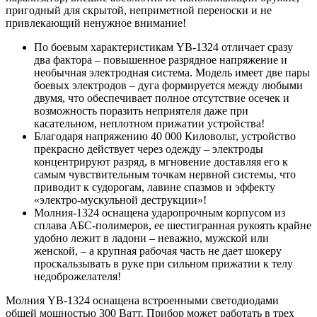
пригодный для скрытой, неприметной переноски и не
привлекающий ненужное внимание!
По боевым характеристикам YB-1324 отличает сразу
два фактора – повышенное разрядное напряжение и
необычная электродная система. Модель имеет две пары
боевых электродов – дуга формируется между любыми
двумя, что обеспечивает полное отсутствие осечек и
возможность поразить неприятеля даже при
касательном, неплотном прижатии устройства!
Благодаря напряжению 40 000 Киловольт, устройство
прекрасно действует через одежду – электроды
концентрируют разряд, в мгновение доставляя его к
самым чувствительным точкам нервной системы, что
приводит к судорогам, лавине спазмов и эффекту
«электро-мускульной деструкции»!
Молния-1324 оснащена ударопрочным корпусом из
сплава АБС-полимеров, ее шестигранная рукоять крайне
удобно лежит в ладони – неважно, мужской или
женской, – а крупная рабочая часть не дает шокеру
проскальзывать в руке при сильном прижатии к телу
недоброжелателя!
Молния YB-1324 оснащена встроенными светодиодами
общей мощностью 300 Ватт. Прибор может работать в трех